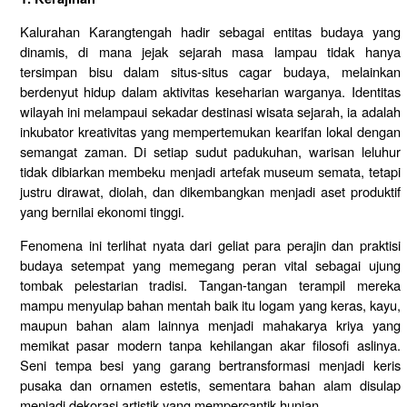
Kalurahan Karangtengah hadir sebagai entitas budaya yang
dinamis, di mana jejak sejarah masa lampau tidak hanya
tersimpan bisu dalam situs-situs cagar budaya, melainkan
berdenyut hidup dalam aktivitas keseharian warganya. Identitas
wilayah ini melampaui sekadar destinasi wisata sejarah, ia adalah
inkubator kreativitas yang mempertemukan kearifan lokal dengan
semangat zaman. Di setiap sudut padukuhan, warisan leluhur
tidak dibiarkan membeku menjadi artefak museum semata, tetapi
justru dirawat, diolah, dan dikembangkan menjadi aset produktif
yang bernilai ekonomi tinggi.
Fenomena ini terlihat nyata dari geliat para perajin dan praktisi
budaya setempat yang memegang peran vital sebagai ujung
tombak pelestarian tradisi. Tangan-tangan terampil mereka
mampu menyulap bahan mentah baik itu logam yang keras, kayu,
maupun bahan alam lainnya menjadi mahakarya kriya yang
memikat pasar modern tanpa kehilangan akar filosofi aslinya.
Seni tempa besi yang garang bertransformasi menjadi keris
pusaka dan ornamen estetis, sementara bahan alam disulap
menjadi dekorasi artistik yang mempercantik hunian.