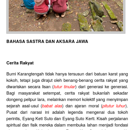
BAHASA SASTRA DAN AKSARA JAWA
Cerita Rakyat
Bumi Karangtengah tidak hanya tersusun dari batuan karst yang
kokoh, tetapi juga dirajut oleh benang-benang cerita rakyat yang
diwariskan secara lisan (
tutur tinular
) dari generasi ke generasi.
Bagi masyarakat setempat, cerita rakyat bukanlah sekadar
dongeng pelipur lara, melainkan memori kolektif yang menyimpan
sejarah asal-usul (
babat alas
) dan ajaran moral (
pitutur luhur
).
Pusat dari narasi ini adalah legenda mengenai dua tokoh
perintis, Eyang Keti Suto dan Eyang Suto Kerti. Kisah perjalanan
spiritual dan fisik mereka dalam membuka lahan menjadi fondasi