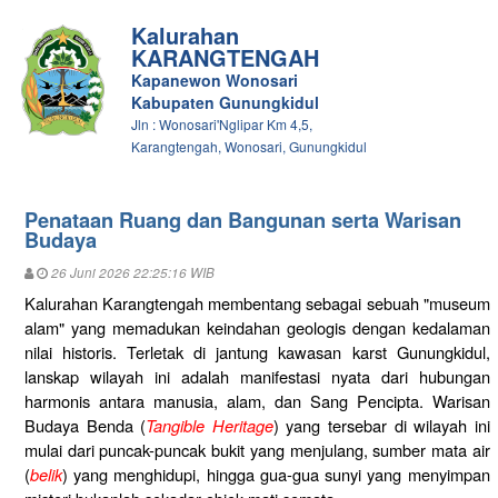
Kalurahan
KARANGTENGAH
Kapanewon Wonosari
Kabupaten Gunungkidul
Jln : Wonosari'Nglipar Km 4,5,
Karangtengah, Wonosari, Gunungkidul
Penataan Ruang dan Bangunan serta Warisan
Budaya
26 Juni 2026 22:25:16 WIB
Kalurahan Karangtengah membentang sebagai sebuah "museum
alam" yang memadukan keindahan geologis dengan kedalaman
nilai historis. Terletak di jantung kawasan karst Gunungkidul,
lanskap wilayah ini adalah manifestasi nyata dari hubungan
harmonis antara manusia, alam, dan Sang Pencipta. Warisan
Budaya Benda (
Tangible Heritage
) yang tersebar di wilayah ini
mulai dari puncak-puncak bukit yang menjulang, sumber mata air
(
belik
) yang menghidupi, hingga gua-gua sunyi yang menyimpan