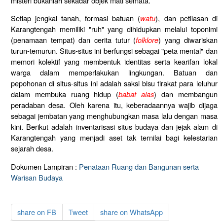
misteri bukanlah sekadar objek mati semata.
Setiap jengkal tanah, formasi batuan (
watu
), dan petilasan di
Karangtengah memiliki "ruh" yang dihidupkan melalui toponimi
(penamaan tempat) dan cerita tutur (
folklore
) yang diwariskan
turun-temurun. Situs-situs ini berfungsi sebagai "peta mental" dan
memori kolektif yang membentuk identitas serta kearifan lokal
warga dalam memperlakukan lingkungan. Batuan dan
pepohonan di situs-situs ini adalah saksi bisu tirakat para leluhur
dalam membuka ruang hidup (
babat alas
) dan membangun
peradaban desa. Oleh karena itu, keberadaannya wajib dijaga
sebagai jembatan yang menghubungkan masa lalu dengan masa
kini. Berikut adalah inventarisasi situs budaya dan jejak alam di
Karangtengah yang menjadi aset tak ternilai bagi kelestarian
sejarah desa.
Dokumen Lampiran :
Penataan Ruang dan Bangunan serta
Warisan Budaya
share on FB
Tweet
share on WhatsApp